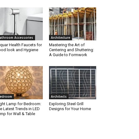
athroom Accessories
Architecture
quar Health Faucets for
Mastering the Art of
od look and Hygiene
Centering and Shuttering:
A Guide to Formwork
edroom
Architects
ght Lamp for Bedroom:
Exploring Steel Grill
e Latest Trends in LED
Designs for Your Home
mp for Wall & Table