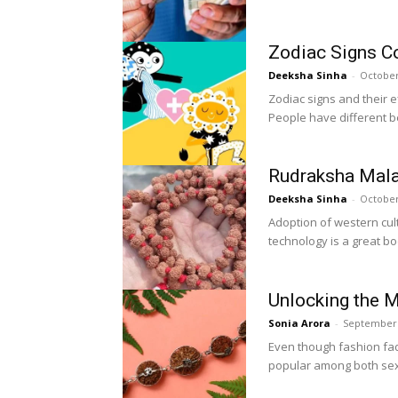
Zodiac Signs C
Deeksha Sinha
-
October
Zodiac signs and their ef
People have different be
Rudraksha Mala
Deeksha Sinha
-
October
Adoption of western cu
technology is a great b
Unlocking the 
Sonia Arora
-
September 
Even though fashion fa
popular among both sexe