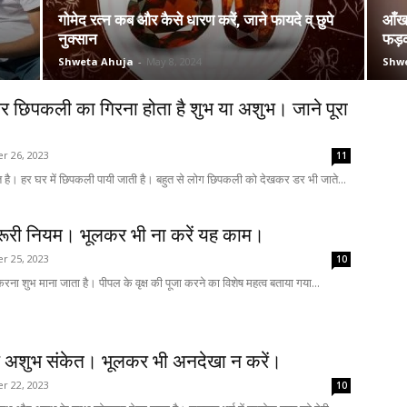
गोमेद रत्न कब और कैसे धारण करें, जाने फायदे व् छुपे
आँख
नुक्सान
फड़क
Shweta Ahuja
-
May 8, 2024
Shw
पर छिपकली का गिरना होता है शुभ या अशुभ। जाने पूरा
 26, 2023
11
त है। हर घर में छिपकली पायी जाती है। बहुत से लोग छिपकली को देखकर डर भी जाते...
रूरी नियम। भूलकर भी ना करें यह काम।
 25, 2023
10
ूजा करना शुभ माना जाता है। पीपल के वृक्ष की पूजा करने का विशेष महत्व बताया गया...
 और अशुभ संकेत। भूलकर भी अनदेखा न करें।
 22, 2023
10