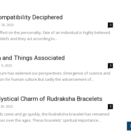
ompatibility Deciphered
 20, 2023
0
fect on the personality, fate of an individual is highly believed.
liefs and they act according to...
 and Things Associated
 9, 2023
0
lture has widened our perspectives. Emergence of science and
oon for human culture.But sadly the advancement of...
Mystical Charm of Rudraksha Bracelets
30, 2023
0
ds come and go quickly, the Rudraksha bracelet has remained
s over the ages. These bracelets' spiritual importance...