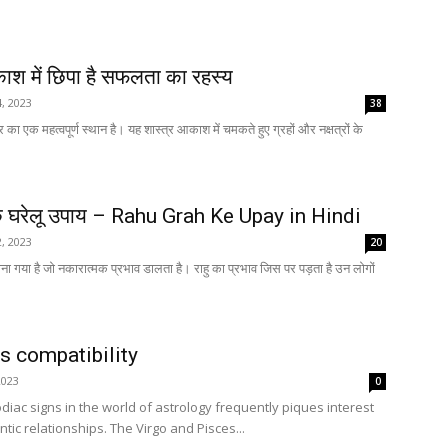
काश में छिपा है सफलता का रहस्य
, 2023
38
त्र का एक महत्वपूर्ण स्थान है। यह शास्त्र आकाश में चमकते हुए ग्रहों और नक्षत्रों के
 के घरेलू उपाय – Rahu Grah Ke Upay in Hindi
, 2023
20
ह माना गया है जो नकारात्मक प्रभाव डालता है। राहु का प्रभाव जिस पर पड़ता है उन लोगों
s compatibility
2023
0
odiac signs in the world of astrology frequently piques interest
tic relationships. The Virgo and Pisces...