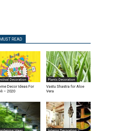
MUST READ
estival Decoration
Plants Decoration
me Decor Ideas For
Vastu Shastra for Aloe
li – 2020
Vera
ardening Ideas
Interior Decoration