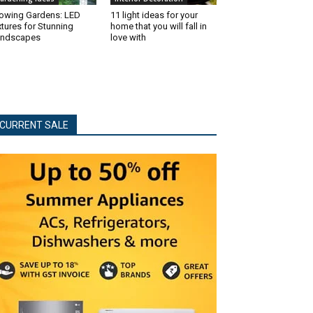
owing Gardens: LED
11 light ideas for your
xtures for Stunning
home that you will fall in
andscapes
love with
CURRENT SALE