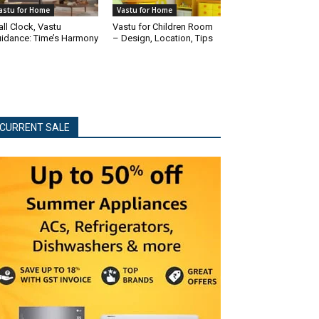
astu for Home
Vastu for Home
ll Clock, Vastu
Vastu for Children Room
idance: Time’s Harmony
– Design, Location, Tips
CURRENT SALE